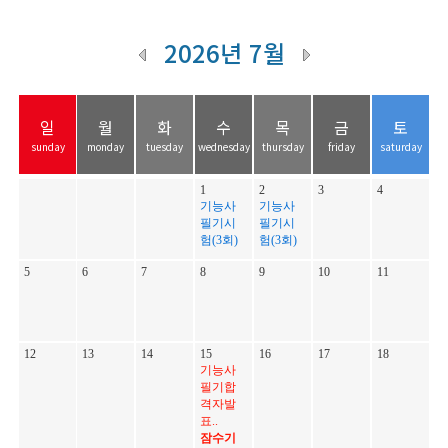
2026년 7월
일
월
화
수
목
금
토
sunday
monday
tuesday
wednesday
thursday
friday
saturday
1
2
3
4
기능사
기능사
필기시
필기시
험(3회)
험(3회)
5
6
7
8
9
10
11
12
13
14
15
16
17
18
기능사
필기합
격자발
표..
잠수기