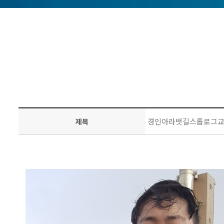
경인아라뱃길스톱로그
제목