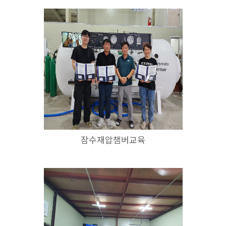
잠수재압챔버교육