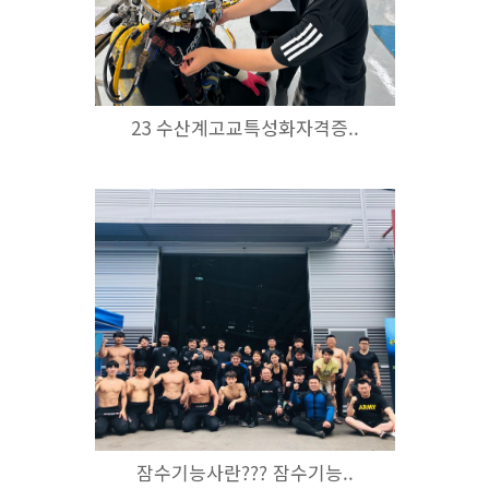
23 수산계고교특성화자격증..
잠수기능사란??? 잠수기능..