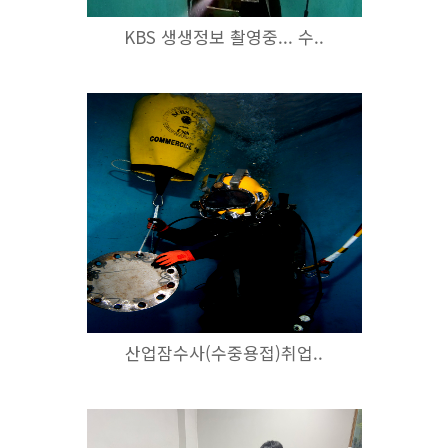
KBS 생생정보 촬영중... 수..
산업잠수사(수중용접)취업..