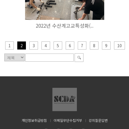
2022년 수산계고교특성화(..
1
2
3
4
5
6
7
8
9
10
개인정보취급방침
이메일무단수집거부
강의질문답변