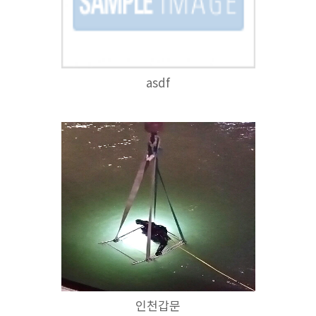
asdf
인천갑문