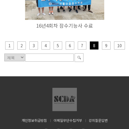
16년4회차 잠수기능사 수료
1
2
3
4
5
6
7
8
9
10
개인정보취급방침
이메일무단수집거부
강의질문답변