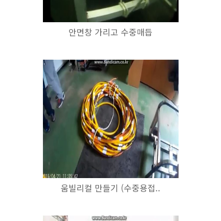
안면창 가리고 수중매듭
움빌리컬 만들기 (수중용접..